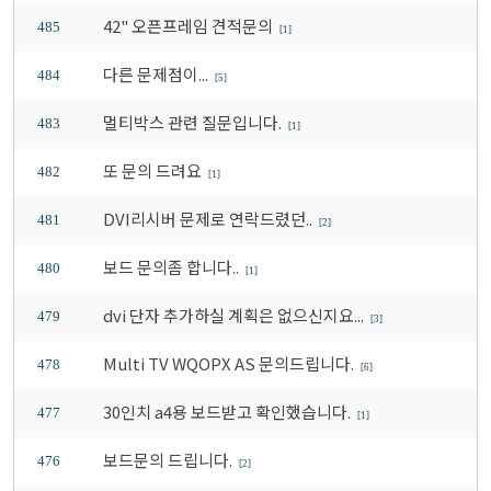
42" 오픈프레임 견적문의
485
[1]
다른 문제점이...
484
[5]
멀티박스 관련 질문입니다.
483
[1]
또 문의 드려요
482
[1]
DVI리시버 문제로 연락드렸던..
481
[2]
보드 문의좀 합니다..
480
[1]
dvi 단자 추가하실 계획은 없으신지요...
479
[3]
Multi TV WQOPX AS 문의드립니다.
478
[6]
30인치 a4용 보드받고 확인했습니다.
477
[1]
보드문의 드립니다.
476
[2]