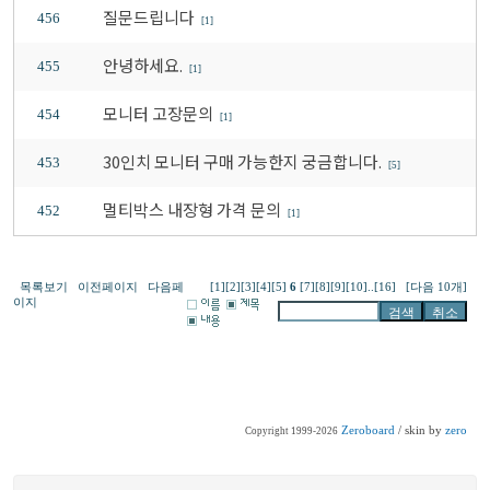
질문드립니다
456
[1]
안녕하세요.
455
[1]
모니터 고장문의
454
[1]
30인치 모니터 구매 가능한지 궁금합니다.
453
[5]
멀티박스 내장형 가격 문의
452
[1]
목록보기
이전페이지
다음페
[1]
[2]
[3]
[4]
[5]
6
[7]
[8]
[9]
[10]
..
[16]
[다음 10개]
이지
Zeroboard
/ skin by
zero
Copyright 1999-2026