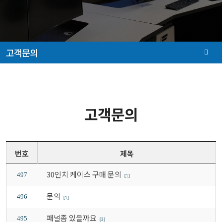
고객문의
고객문의
번호
제목
30인치 케이스 구매 문의
497
[1]
문의
496
[1]
패널좀 있을까요
495
[3]