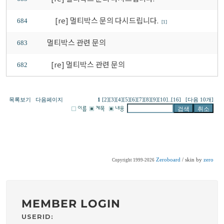
[re] 멀티박스 문의 다시드립니다.
684
[1]
멀티박스 관련 문의
683
[re] 멀티박스 관련 문의
682
목록보기
다음페이지
1
[2]
[3]
[4]
[5]
[6]
[7]
[8]
[9]
[10]
..
[16]
[다음 10개]
Zeroboard
/ skin by
zero
Copyright 1999-2026
MEMBER LOGIN
USERID: